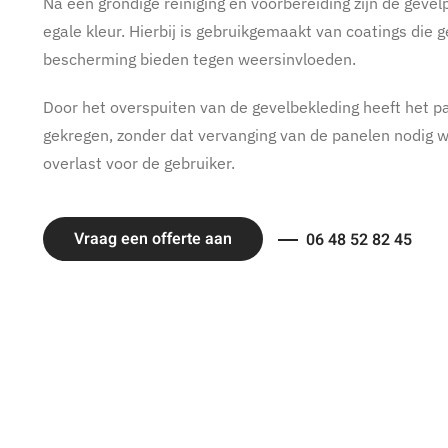
Na een grondige reiniging en voorbereiding zijn de geve
egale kleur. Hierbij is gebruikgemaakt van coatings die 
bescherming bieden tegen weersinvloeden.
Door het overspuiten van de gevelbekleding heeft het pa
gekregen, zonder dat vervanging van de panelen nodig 
overlast voor de gebruiker.
Vraag een offerte aan
06 48 52 82 45