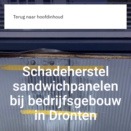
Offerte
Terug naar hoofdinhoud
Schadeherstel
sandwichpanelen
bij bedrijfsgebouw
in Dronten