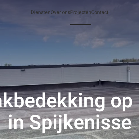
Diensten
Over ons
Projecten
Contact
akbedekking op
in Spijkenisse