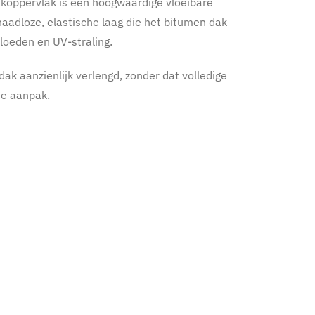
dakoppervlak is een hoogwaardige vloeibare
aadloze, elastische laag die het bitumen dak
loeden en UV-straling.
ak aanzienlijk verlengd, zonder dat volledige
e aanpak.