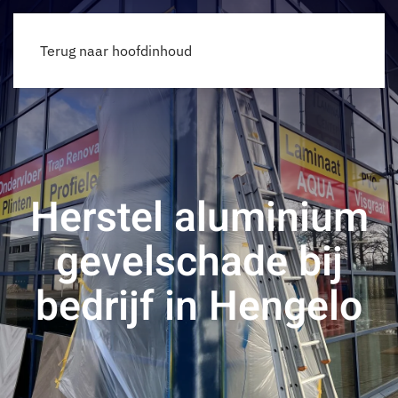
Offerte
Terug naar hoofdinhoud
Herstel aluminium
gevelschade bij
bedrijf in Hengelo